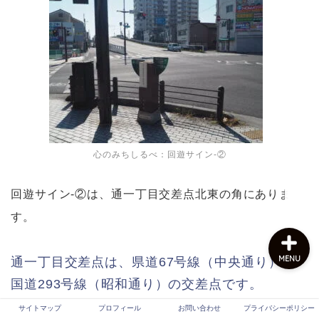
サイトマップ
プロフィール
お問い合わせ
心のみちしるべ：回遊サイン-②
プライバシーポリシー
回遊サイン-②は、通一丁目交差点北東の角にありま
す。
MENU
通一丁目交差点は、県道67号線（中央通り）と
国道293号線（昭和通り）の交差点です。
サイトマップ
プロフィール
お問い合わせ
プライバシーポリシー