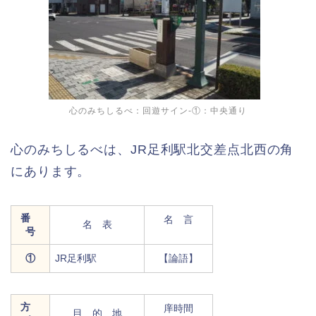
心のみちしるべ：回遊サイン-①：中央通り
心のみちしるべは、JR足利駅北交差点北西の角
にあります。
番
名 言
名 表
号
①
JR足利駅
【論語】
方
庠時間
目 的 地