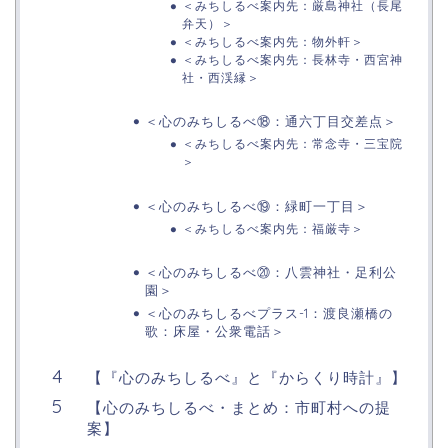
＜みちしるべ案内先：厳島神社（長尾
弁天）＞
＜みちしるべ案内先：物外軒＞
＜みちしるべ案内先：長林寺・西宮神
社・西渓縁＞
＜心のみちしるべ⑱：通六丁目交差点＞
＜みちしるべ案内先：常念寺・三宝院
＞
＜心のみちしるべ⑲：緑町一丁目＞
＜みちしるべ案内先：福厳寺＞
＜心のみちしるべ⑳：八雲神社・足利公
園＞
＜心のみちしるべプラス-1：渡良瀬橋の
歌：床屋・公衆電話＞
【『心のみちしるべ』と『からくり時計』】
【心のみちしるべ・まとめ：市町村への提
案】