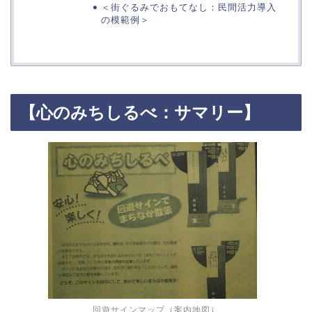
＜街ぐるみでおもてなし：民間活力導入
の模範例＞
【心のみちしるべ：サマリー】
回遊サインマップ（案内地図）