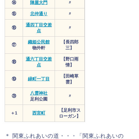
⑭
陣屋大門
〃
⑮
北仲通り
〃
通四丁目交差
⑯
〃
点
織姫公民館
【長四郎
⑰
物外軒
三】
通六丁目交差
【野口雨
⑱
点
情】
【田崎草
⑲
緑町一丁目
雲】
八雲神社
⑳
〃
足利公園
【足利市ス
＋1
西宮町
ローガン】
＊ 関東ふれあいの道・・・「関東ふれあいの