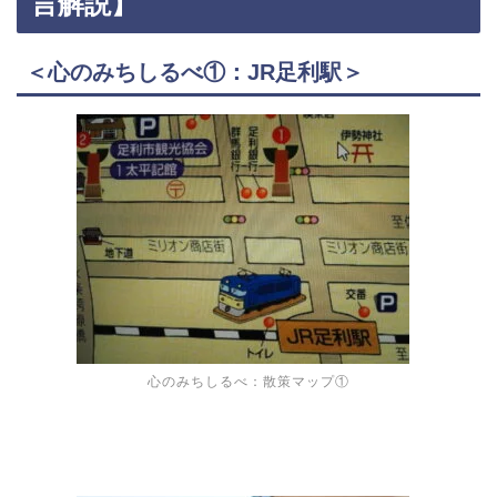
言解説】
＜心のみちしるべ①：JR足利駅＞
心のみちしるべ：散策マップ①