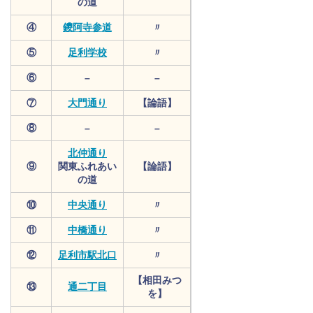
の道
④
鑁阿寺参道
〃
⑤
足利学校
〃
⑥
–
–
⑦
大門通り
【論語】
⑧
–
–
北仲通り
⑨
関東ふれあい
【論語】
の道
⑩
中央通り
〃
⑪
中橋通り
〃
⑫
足利市駅北口
〃
【相田みつ
⑬
通二丁目
を】