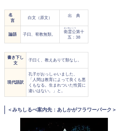
名
出 典
白文（原文）
言
えいれいこう
衛霊公
第十
論語
子曰、宥教無類。
五：38
書き下し
子曰く、教えありて類なし。
文
孔子がおっしゃいました、
「人間は教育によって良くも悪
現代語訳
くもなる。生まれついた性質に
違いはない。」と。
＜みちしるべ案内先：あしかがフラワーパーク＞