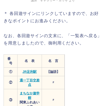
議所 ギャラリー・カッサ より
＊ 各回遊サインにリンクしていますので、お好
きなポイントにお進みください。
なお、各回遊サインの文末に、「一覧表へ戻る」
を用意しましたので、御利用ください。
番
名 表
名 言
号
①
JR足利駅
【論語】
通一丁目交差
②
〃
点
まちなか遊学
館
③
〃
関東ふれあい