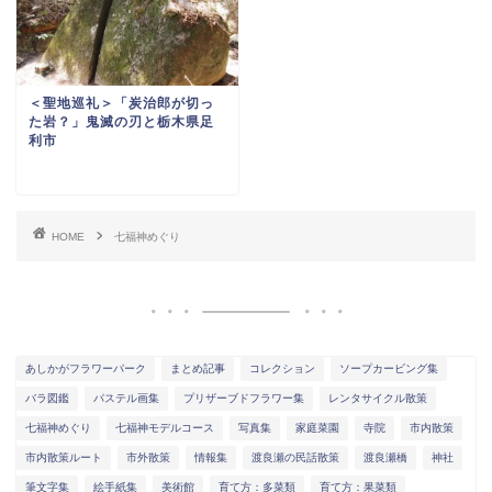
＜聖地巡礼＞「炭治郎が切っ
た岩？」鬼滅の刃と栃木県足
利市
HOME
七福神めぐり
あしかがフラワーパーク
まとめ記事
コレクション
ソープカービング集
バラ図鑑
パステル画集
プリザーブドフラワー集
レンタサイクル散策
七福神めぐり
七福神モデルコース
写真集
家庭菜園
寺院
市内散策
市内散策ルート
市外散策
情報集
渡良瀬の民話散策
渡良瀬橋
神社
筆文字集
絵手紙集
美術館
育て方：多菜類
育て方：果菜類