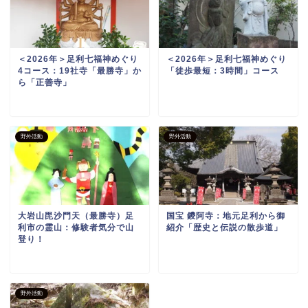
＜2026年＞足利七福神めぐり
＜2026年＞足利七福神めぐり
4コース：19社寺「最勝寺」か
「徒歩最短：3時間」コース
ら「正善寺」
野外活動
野外活動
大岩山毘沙門天（最勝寺）足
国宝 鑁阿寺：地元足利から御
利市の霊山：修験者気分で山
紹介「歴史と伝説の散歩道」
登り！
野外活動