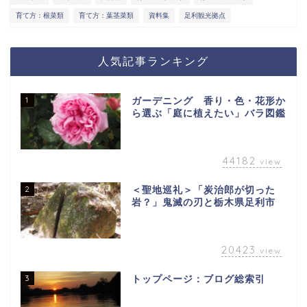
育て方：根菜類
育て方：葉茎菜類
資料集
足利観光拠点
人気記事ランキング
1
ガーデニング 香り・色・花形か
ら選ぶ「庭に植えたい」バラ図鑑
44182
view
2
＜聖地巡礼＞「炭治郎が切った
岩？」鬼滅の刃と栃木県足利市
20423
view
3
トップページ：ブログ総索引