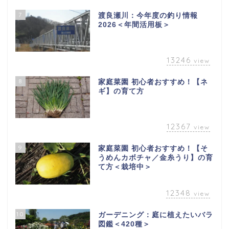
7
渡良瀬川：今年度の釣り情報
2026＜年間活用板＞
13246
view
8
家庭菜園 初心者おすすめ！【ネ
ギ】の育て方
12367
view
9
家庭菜園 初心者おすすめ！【そ
うめんカボチャ／金糸うり】の育
て方＜栽培中＞
12348
view
10
ガーデニング：庭に植えたいバラ
図鑑＜420種＞