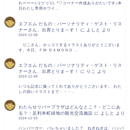
わーーーい(つ'ヮ'c).:*♡コーナー作成ありがたいです♪本
日わたし専用ホワイ…
エフエム だもの：パーソナリティ・ゲスト・リス
ナーさん、出席とりま～す！
に
よしと
より
2024-12-08
りこさん。ホッコリするイラストありがとうございま
す。今日、ＦＭ ＤＡＭＯＮＯ …
エフエム だもの：パーソナリティ・ゲスト・リス
ナーさん、出席とりま～す！
に
りこ
より
2024-12-08
いつも記念に撮ってくれてありがとうございます。 わた
しの拙いイラストまで・・・…
わたらせリバープラザはどんなとこ？・どこにあ
サイトマップ
る？：足利本町緑地の観光交流施設
に
よしと
より
2024-12-03
プロフィール
ハンバーガー、バレちゃいました？ ねぎねぎは、ハンバ