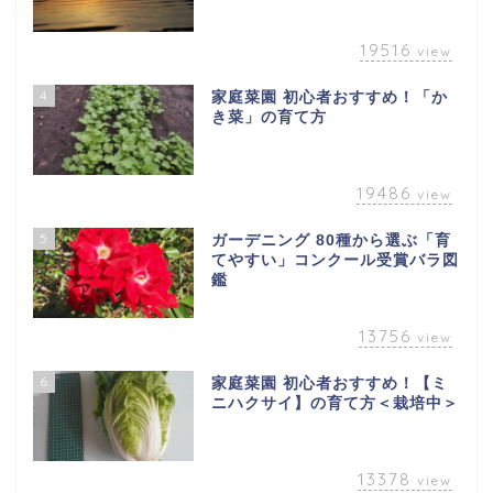
19516
view
4
家庭菜園 初心者おすすめ！「か
き菜」の育て方
19486
view
5
ガーデニング 80種から選ぶ「育
てやすい」コンクール受賞バラ図
鑑
13756
view
6
家庭菜園 初心者おすすめ！【ミ
ニハクサイ】の育て方＜栽培中＞
13378
view