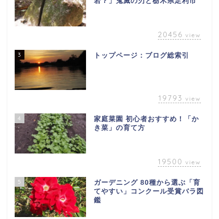
岩？」鬼滅の刃と栃木県足利市
20456
view
3
トップページ：ブログ総索引
19793
view
4
家庭菜園 初心者おすすめ！「か
き菜」の育て方
19500
view
5
ガーデニング 80種から選ぶ「育
てやすい」コンクール受賞バラ図
鑑