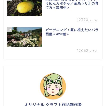
うめんカボチャ／金糸うり】の育
て方＜栽培中＞
12370
view
10
ガーデニング：庭に植えたいバラ
図鑑＜420種＞
12062
view
オリジナル クラフト作品制作者