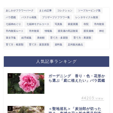
あしかがフラワーパーク
まとめ記事
コレクション
ソープカービング集
バラ図鑑
パステル画集
プリザーブドフラワー集
レンタサイクル散策
七福神めぐり
七福神モデルコース
写真集
家庭菜園
寺院
市内散策
市内散策ルート
市外散策
情報集
渡良瀬の民話散策
渡良瀬橋
神社
筆文字集
絵手紙集
美術館
育て方：多菜類
育て方：果菜類
育て方：根菜類
育て方：葉茎菜類
資料集
足利観光拠点
人気記事ランキング
1
ガーデニング 香り・色・花形か
ら選ぶ「庭に植えたい」バラ図鑑
44203
view
2
＜聖地巡礼＞「炭治郎が切った