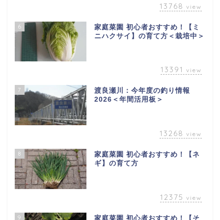
13768
view
6
家庭菜園 初心者おすすめ！【ミ
ニハクサイ】の育て方＜栽培中＞
13391
view
7
渡良瀬川：今年度の釣り情報
2026＜年間活用板＞
13268
view
8
家庭菜園 初心者おすすめ！【ネ
ギ】の育て方
12375
view
9
家庭菜園 初心者おすすめ！【そ