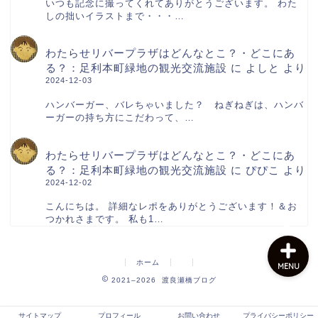
いつも記念に撮ってくれてありがとうございます。 わた
しの拙いイラストまで・・・…
わたらせリバープラザはどんなとこ？・どこにあ
サイトマップ
る？：足利本町緑地の観光交流施設
に
よしと
より
2024-12-03
プロフィール
ハンバーガー、バレちゃいました？ ねぎねぎは、ハンバ
ーガーの持ち方にこだわって、…
お問い合わせ
わたらせリバープラザはどんなとこ？・どこにあ
る？：足利本町緑地の観光交流施設
に
ぴぴこ
より
2024-12-02
プライバシーポリシー
こんにちは。 詳細なレポをありがとうございます！＆お
つかれさまです。 私も1…
ホーム
MENU
2021–2026 渡良瀬橋ブログ
サイトマップ
プロフィール
お問い合わせ
プライバシーポリシー