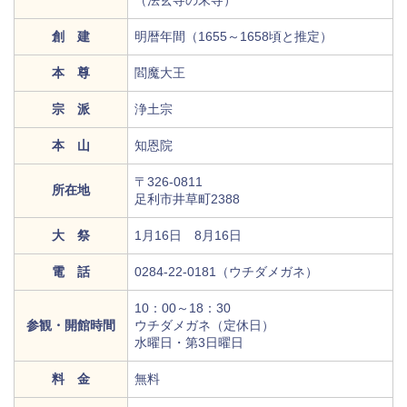
（法玄寺の末寺）
創 建
明暦年間（1655～1658頃と推定）
本 尊
閻魔大王
宗 派
浄土宗
本 山
知恩院
〒326-0811
所在地
足利市井草町2388
大 祭
1月16日 8月16日
電 話
0284-22-0181（ウチダメガネ）
10：00～18：30
参観・開館時間
ウチダメガネ（定休日）
水曜日・第3日曜日
料 金
無料