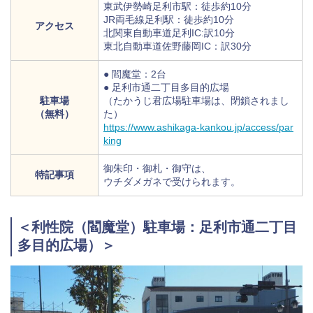
東武伊勢崎足利市駅：徒歩約10分
JR両毛線足利駅：徒歩約10分
アクセス
北関東自動車道足利IC:訳10分
東北自動車道佐野藤岡IC：訳30分
● 閻魔堂：2台
● 足利市通二丁目多目的広場
駐車場
（たかうじ君広場駐車場は、閉鎖されまし
（無料）
た）
https://www.ashikaga-kankou.jp/access/par
king
御朱印・御札・御守は、
特記事項
ウチダメガネで受けられます。
＜利性院（閻魔堂）駐車場：足利市通二丁目
多目的広場）＞