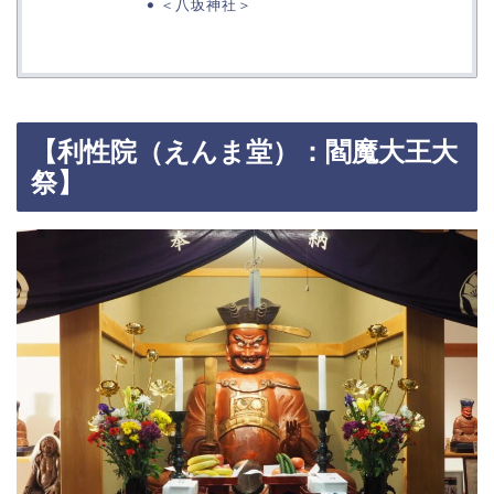
＜八坂神社＞
【利性院（えんま堂）：閻魔大王大
祭】