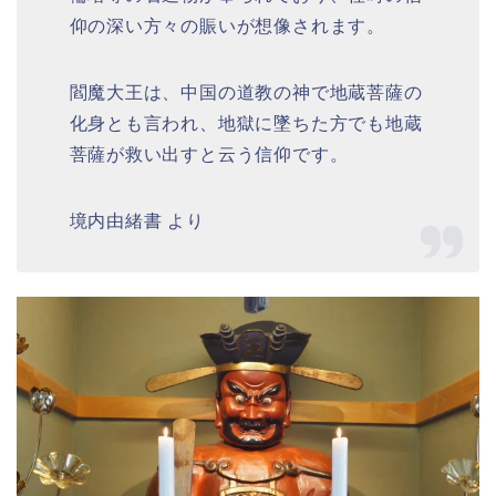
仰の深い方々の賑いが想像されます。
閻魔大王は、中国の道教の神で地蔵菩薩の
化身とも言われ、地獄に墜ちた方でも地蔵
菩薩が救い出すと云う信仰です。
境内由緒書 より