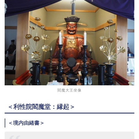
閻魔大王坐像
＜利性院閻魔堂：縁起＞
＜境内由緒書＞