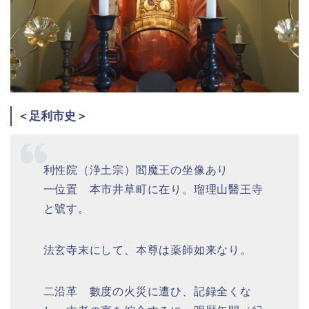
＜足利市史＞
利性院（浄土宗）閻魔王の坐像あり
一位置 本市井草町に在り。瑠理山醫王寺
と號す。
法玄寺末にして、本尊は薬師如来なり。
二沿革 數度の火災に遭ひ、記録全くな