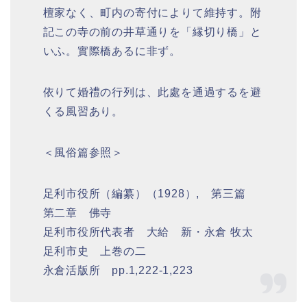
檀家なく、町内の寄付によりて維持す。附
記この寺の前の井草通りを「縁切り橋」と
いふ。實際橋あるに非ず。
依りて婚禮の行列は、此處を通過するを避
くる風習あり。
＜風俗篇参照＞
足利市役所（編纂）（1928）, 第三篇
第二章 佛寺
足利市役所代表者 大給 新・永倉 牧太
足利市史 上巻の二
永倉活版所 pp.1,222-1,223