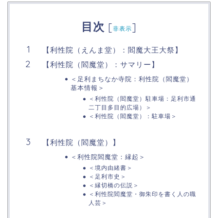
目次
[
]
非表示
【利性院（えんま堂）：閻魔大王大祭】
【利性院（閻魔堂）：サマリー】
＜足利まちなか寺院：利性院（閻魔堂）
基本情報＞
＜利性院（閻魔堂）駐車場：足利市通
二丁目多目的広場）＞
＜利性院（閻魔堂）：駐車場＞
【利性院（閻魔堂）】
＜利性院閻魔堂：縁起＞
＜境内由緒書＞
＜足利市史＞
＜縁切橋の伝説＞
＜利性院閻魔堂・御朱印を書く人の職
人芸＞