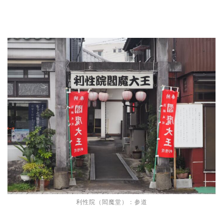
利性院（閻魔堂）：参道