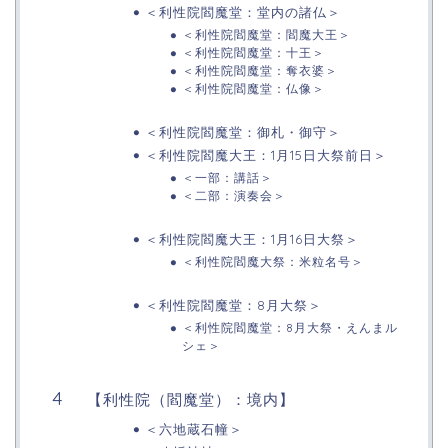
＜利性院閻魔堂：堂内の諸仏＞
＜利性院閻魔堂：閻魔大王＞
＜利性院閻魔堂：十王＞
＜利性院閻魔堂：奪衣婆＞
＜利性院閻魔堂：仏像＞
＜利性院閻魔堂：御札・御守＞
＜利性院閻魔大王：1月15日大祭前日＞
＜一部：講話＞
＜二部：演奏会＞
＜利性院閻魔大王：1月16日大祭＞
＜利性院閻魔大祭：米粒名号＞
＜利性院閻魔堂：8月大祭＞
＜利性院閻魔堂：8月大祭・えんまル
シェ＞
【利性院（閻魔堂）：境内】
＜六地蔵石幢＞