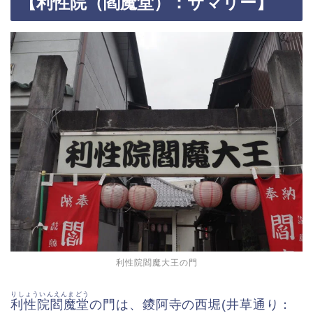
【利性院（閻魔堂）：サマリー】
利性院閻魔大王の門
りしょういんえんまどう
利性院閻魔堂
の門は、鑁阿寺の西堀(井草通り：