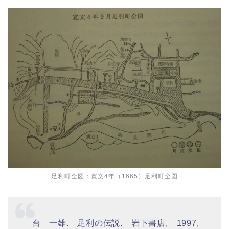
足利町全図：寛文4年（1665）足利町全図
台 一雄. 足利の伝説. 岩下書店, 1997,