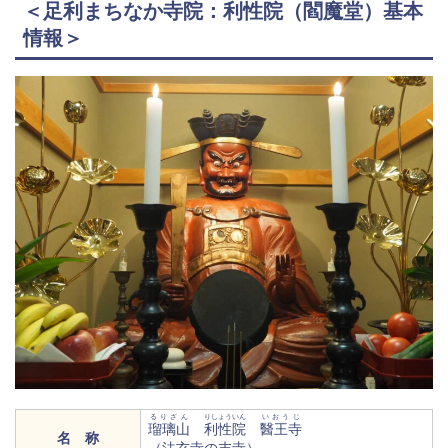
＜足利まちなか寺院：利性院（閻魔堂）基本
情報＞
るりざん
りしょういん
いおうじ
瑠璃山
利性院
醫王寺
名 称