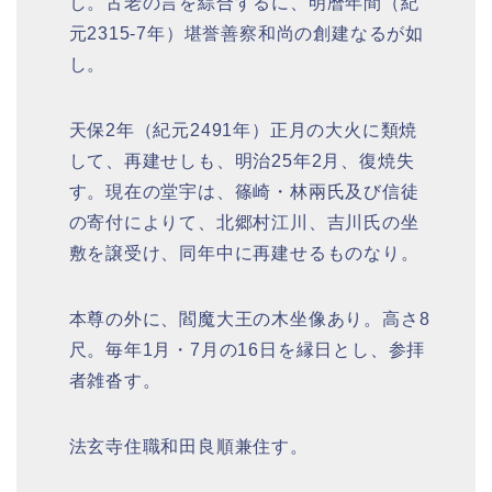
し。古老の言を綜合するに、明暦年間（紀
元2315-7年）堪誉善察和尚の創建なるが如
し。
天保2年（紀元2491年）正月の大火に類焼
して、再建せしも、明治25年2月、復焼失
す。現在の堂宇は、篠崎・林兩氏及び信徒
の寄付によりて、北郷村江川、吉川氏の坐
敷を譲受け、同年中に再建せるものなり。
本尊の外に、閻魔大王の木坐像あり。高さ8
尺。毎年1月・7月の16日を縁日とし、参拝
者雑沓す。
法玄寺住職和田良順兼住す。