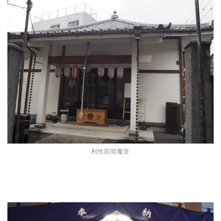
利性院閻魔堂