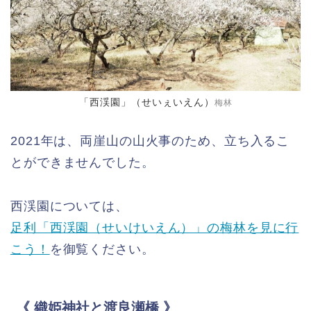
「西渓園」（せいぇいえん）
梅林
2021年は、両崖山の山火事のため、立ち入るこ
とができませんでした。
西渓園については、
足利「西渓園（せいけいえん）」の梅林を見に行
こう！
を御覧ください。
《 織姫神社と渡良瀬橋 》