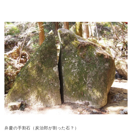
弁慶の手割石（炭治郎が割った石？）