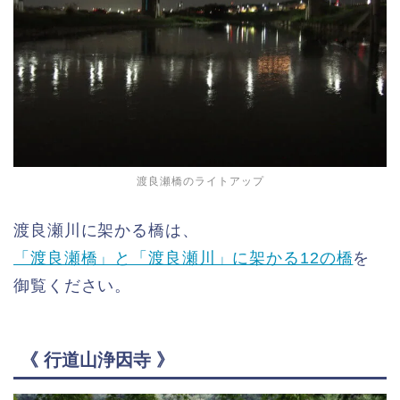
渡良瀬橋のライトアップ
渡良瀬川に架かる橋は、
「渡良瀬橋」と「渡良瀬川」に架かる12の橋
を
御覧ください。
《 行道山浄因寺 》