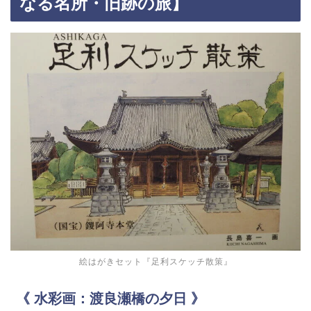
なる名所・旧跡の旅】
絵はがきセット『足利スケッチ散策』
《 水彩画：渡良瀬橋の夕日 》