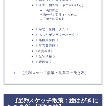
《 茶室 物外軒（ぶつがいけん）》
［長四郎三］
物外軒：変遷（へんせん）
【物外軒居室】
《 県営 松田川ダム 》
《 あしかがフラワーパーク 》
《 栗田美術館 》
《 草雲美術館 》
《八雲神社》
《 足利学校 》
《 鑁阿寺 》
【足利スケッチ散策：長島喜一氏と私】
スケッチ散策：絵はがきに
【足利