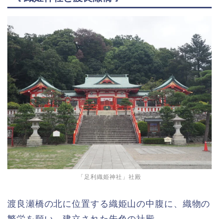
「足利織姫神社」社殿
渡良瀬橋の北に位置する織姫山の中腹に、織物の