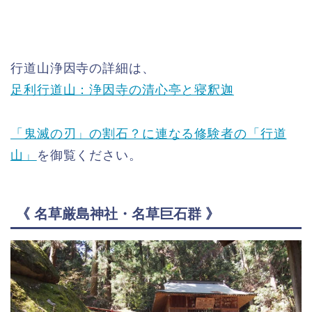
行道山浄因寺の詳細は、
足利行道山：浄因寺の清心亭と寝釈迦
「鬼滅の刃」の割石？に連なる修験者の「行道
山」
を御覧ください。
《 名草厳島神社・名草巨石群 》