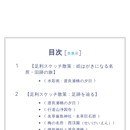
目次
[
]
非表示
【足利スケッチ散策：絵はがきになる名
所・旧跡の旅】
《 水彩画：渡良瀬橋の夕日 》
【足利スケッチ散策：足跡を辿る】
《 渡良瀬橋の夕日 》
《 行道山浄因寺 》
《 名草厳島神社・名草巨石群 》
《 梅の名所：西渓園（せいけいえん）》
《 織姫神社と渡良瀬橋 》