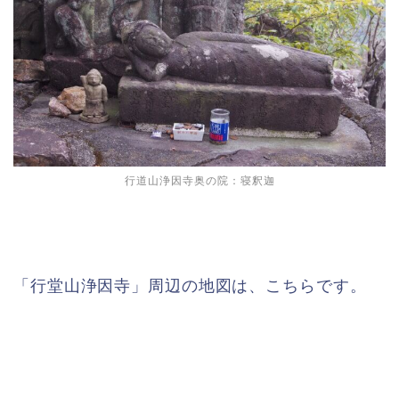
行道山浄因寺奥の院：寝釈迦
「行堂山浄因寺」周辺の地図は、こちらです。