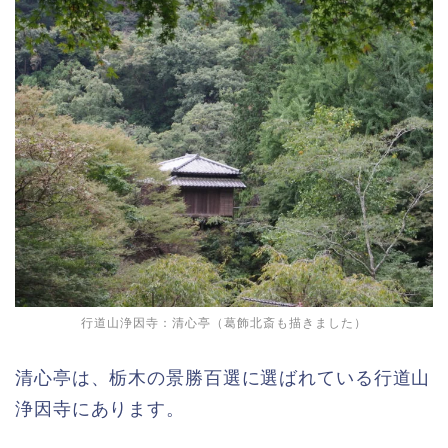
行道山浄因寺：清心亭（葛飾北斎も描きました）
清心亭は、栃木の景勝百選に選ばれている行道山
浄因寺にあります。