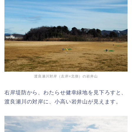
渡良瀬川対岸（左岸=北側）の岩井山
右岸堤防から、わたらせ健幸緑地を見下ろすと、
渡良瀬川の対岸に、小高い岩井山が見えます。