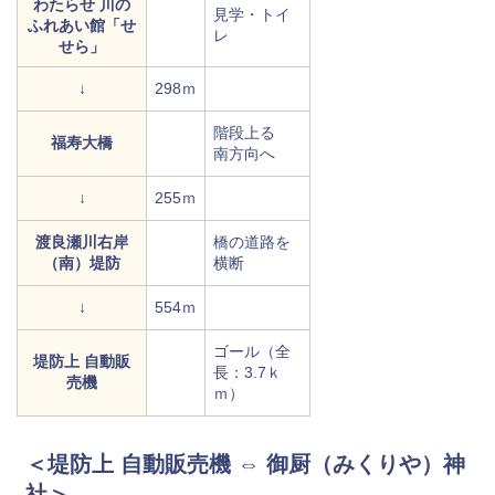
わたらせ 川の
見学・トイ
ふれあい館「せ
レ
せら」
↓
298ｍ
階段上る
福寿大橋
南方向へ
↓
255ｍ
渡良瀬川右岸
橋の道路を
（南）堤防
横断
↓
554ｍ
ゴール（全
堤防上 自動販
長：3.7ｋ
売機
ｍ）
＜堤防上 自動販売機 ⇔ 御厨（みくりや）神
社＞