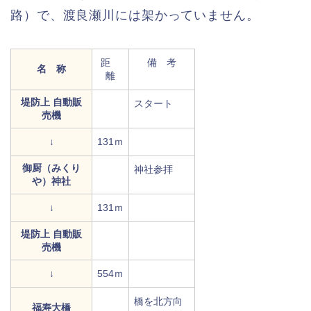
路）で、渡良瀬川には架かっていません。
距
備 考
名 称
離
堤防上 自動販
スタート
売機
↓
131ｍ
御厨（みくり
神社参拝
や）神社
↓
131ｍ
堤防上 自動販
売機
↓
554ｍ
橋を北方向
福寿大橋