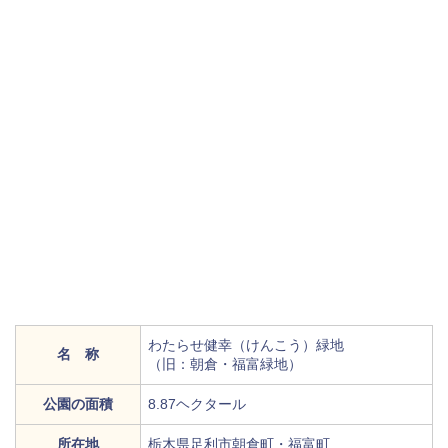
わたらせ健幸（けんこう）緑地
名 称
（旧：朝倉・福富緑地）
公園の面積
8.87ヘクタール
所在地
栃木県足利市朝倉町・福富町