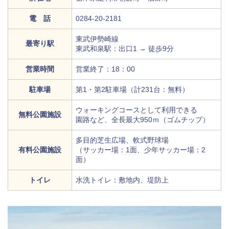
電 話
0284-20-2181
東武伊勢崎線
最寄り駅
東武和泉駅：出口1 → 徒歩9分
営業時間
営業終了：18：00
駐車場
第1・第2駐車場（計231台：無料）
ウォーキングコースとして利用できる
無料公園施設
園路など、全長最大950ｍ（ゴムチップ）
多目的芝生広場、軟式野球場
有料公園施設
（サッカー場：1面、少年サッカー場：2
面）
トイレ
水洗トイレ：敷地内、堤防上