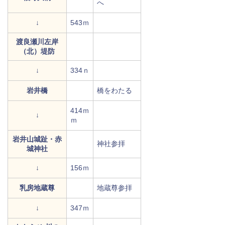
へ
↓
543ｍ
渡良瀬川左岸
（北）堤防
↓
334ｎ
岩井橋
橋をわたる
414ｍ
↓
ｍ
岩井山城趾・赤
神社参拝
城神社
↓
156ｍ
乳房地蔵尊
地蔵尊参拝
↓
347ｍ