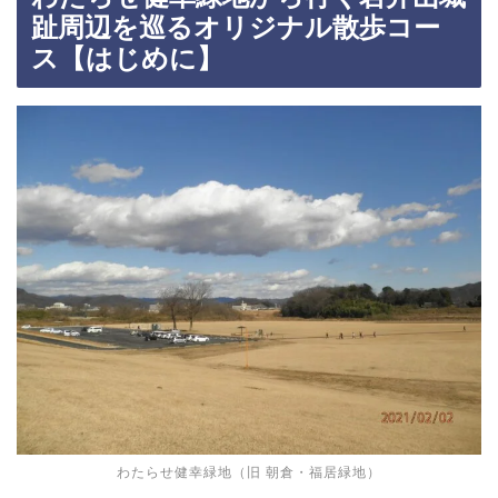
趾周辺を巡るオリジナル散歩コー
ス【はじめに】
わたらせ健幸緑地（旧 朝倉・福居緑地）