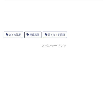
まとめ記事
家庭菜園
育て方：多菜類
スポンサーリンク