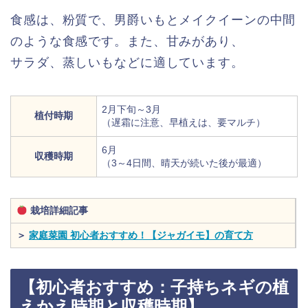
食感は、粉質で、男爵いもとメイクイーンの中間
のような食感です。また、甘みがあり、
サラダ、蒸しいもなどに適しています。
2月下旬～3月
植付時期
（遅霜に注意、早植えは、要マルチ）
6月
収穫時期
（3～4日間、晴天が続いた後が最適）
栽培詳細記事
＞
家庭菜園 初心者おすすめ！【ジャガイモ】の育て方
【初心者おすすめ：子持ちネギの植
えかえ時期と収穫時期】