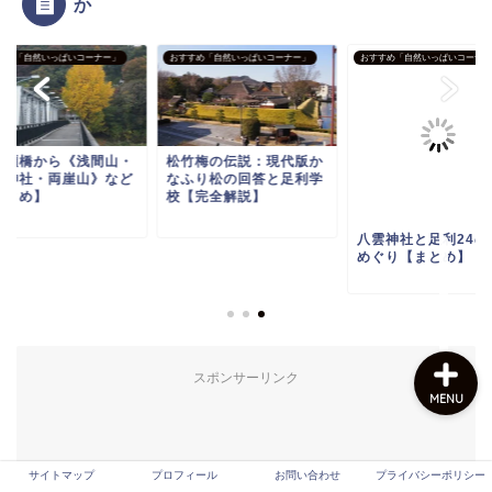
か
すめ「自然いっぱいコーナー」
おすすめ「自然いっぱいコーナー」
おすすめ「自然いっぱいコーナー
サイトマップ
プロフィール
良瀬橋から《浅間山・
松竹梅の伝説：現代版か
姫神社・両崖山》など
なふり松の回答と足利学
まとめ】
校【完全解説】
お問い合わせ
八雲神社と足利24の
めぐり【まとめ】
プライバシーポリシー
スポンサーリンク
MENU
サイトマップ
プロフィール
お問い合わせ
プライバシーポリシー