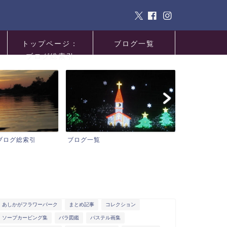
トップページ：
ブログ一覧
ブログ総索引
サイトマップ
プロフィール
あしかがフラワーパーク
まとめ記事
コレクション
ソープカービング集
バラ図鑑
パステル画集