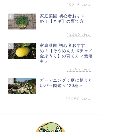
13245
view
家庭菜園 初心者おすす
8
め！【ネギ】の育て方
12366
view
家庭菜園 初心者おすす
9
め！【そうめんカボチャ／
金糸うり】の育て方＜栽培
中＞
12346
view
ガーデニング：庭に植えた
10
いバラ図鑑＜420種＞
12050
view