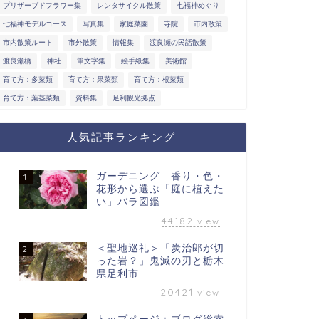
プリザーブドフラワー集
レンタサイクル散策
七福神めぐり
七福神モデルコース
写真集
家庭菜園
寺院
市内散策
市内散策ルート
市外散策
情報集
渡良瀬の民話散策
渡良瀬橋
神社
筆文字集
絵手紙集
美術館
育て方：多菜類
育て方：果菜類
育て方：根菜類
育て方：葉茎菜類
資料集
足利観光拠点
人気記事ランキング
ガーデニング 香り・色・
1
花形から選ぶ「庭に植えた
い」バラ図鑑
44182
view
＜聖地巡礼＞「炭治郎が切
2
った岩？」鬼滅の刃と栃木
県足利市
20421
view