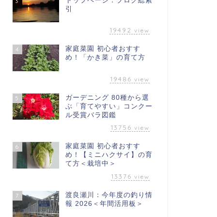
トップページ：ブログ総索
3
引
19492
view
家庭菜園 初心者おすす
4
め！「かき菜」の育て方
19486
view
ガーデニング 80種から選
5
ぶ「育てやすい」コンクー
ル受賞バラ図鑑
13756
view
家庭菜園 初心者おすす
6
め！【ミニハクサイ】の育
て方＜栽培中＞
13376
view
渡良瀬川：今年度の釣り情
7
報 2026＜年間活用板＞