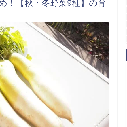
すめ！【秋・冬野菜9種】の育