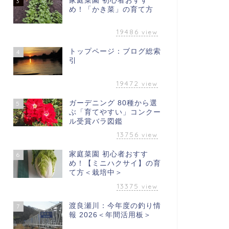
家庭菜園 初心者おすす
3
め！「かき菜」の育て方
19486
view
トップページ：ブログ総索
4
引
19472
view
ガーデニング 80種から選
5
ぶ「育てやすい」コンクー
ル受賞バラ図鑑
13756
view
家庭菜園 初心者おすす
6
め！【ミニハクサイ】の育
て方＜栽培中＞
13375
view
渡良瀬川：今年度の釣り情
7
報 2026＜年間活用板＞