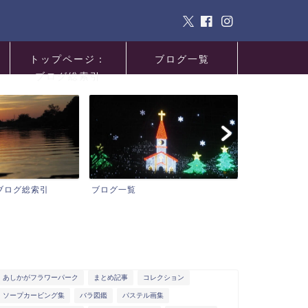
トップページ：
ブログ一覧
ブログ総索引
サイトマップ
プロフィール
あしかがフラワーパーク
まとめ記事
コレクション
ソープカービング集
バラ図鑑
パステル画集