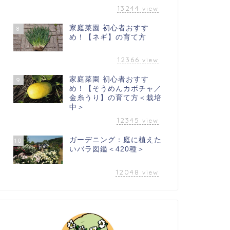
13244
view
家庭菜園 初心者おすす
8
め！【ネギ】の育て方
12366
view
家庭菜園 初心者おすす
9
め！【そうめんカボチャ／
金糸うり】の育て方＜栽培
中＞
12345
view
ガーデニング：庭に植えた
10
いバラ図鑑＜420種＞
12048
view