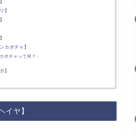
】
リ】
】
】
ンカボチャ】
カボチャって何？」
ガ】
ヘイヤ】