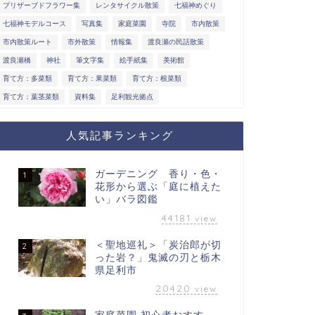
プリザーブドフラワー集
レンタサイクル散策
七福神めぐり
七福神モデルコース
写真集
家庭菜園
寺院
市内散策
市内散策ルート
市外散策
情報集
渡良瀬の民話散策
渡良瀬橋
神社
筆文字集
絵手紙集
美術館
育て方：多菜類
育て方：果菜類
育て方：根菜類
育て方：葉茎菜類
資料集
足利観光拠点
人気記事ランキング
ガーデニング 香り・色・
1
花形から選ぶ「庭に植えた
い」バラ図鑑
44181
view
＜聖地巡礼＞「炭治郎が切
2
った岩？」鬼滅の刃と栃木
県足利市
20420
view