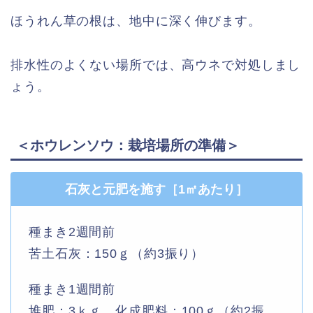
ほうれん草の根は、地中に深く伸びます。
排水性のよくない場所では、高ウネで対処しまし
ょう。
＜ホウレンソウ：栽培場所の準備＞
石灰と元肥を施す［1㎡あたり］
種まき2週間前
苦土石灰：150ｇ（約3振り）
種まき1週間前
堆肥：3ｋｇ 化成肥料：100ｇ（約2振