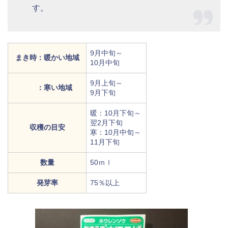
す。
9月中旬～
まき時：暖かい地域
10月中旬
9月上旬～
：寒い地域
9月下旬
暖：10月下旬～
翌2月下旬
収穫の目安
寒：10月中旬～
11月下旬
数量
50ｍｌ
発芽率
75％以上