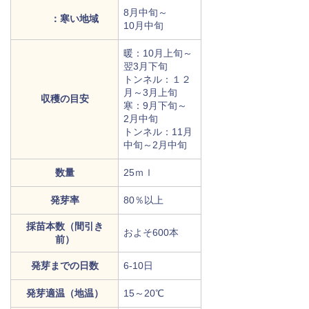
8月中旬～
：寒い地域
10月中旬
暖：10月上旬～
翌3月下旬
トンネル：１２
月～3月上旬
収穫の目安
寒：9月下旬～
2月中旬
トンネル：11月
中旬～2月中旬
数量
25ｍｌ
発芽率
80％以上
採苗本数（間引き
およそ600本
前）
発芽までの日数
6-10日
発芽適温（地温）
15～20℃