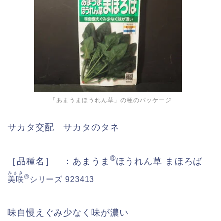
「あまうまほうれん草」の種のパッケージ
サカタ交配 サカタのタネ
®
［品種名］ ：あまうま
ほうれん草 まほろば
みさき
®
美咲
シリーズ 923413
味自慢えぐみ少なく味が濃い