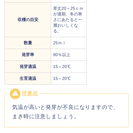
草丈20～25ｃｍ
が適期、冬の寒
収穫の目安
さにあたると一
層おいしくな
る。
数量
25ｍｌ
発芽率
80％以上
発芽適温
15～20℃
生育適温
15～20℃
気温が高いと発芽が不良になりますので、
まき時に注意しましょう。