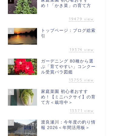
家庭菜園 初心者おすす
3
め！「かき菜」の育て方
19479
view
トップページ：ブログ総索
4
引
19374
view
ガーデニング 80種から選
5
ぶ「育てやすい」コンクー
ル受賞バラ図鑑
13755
view
家庭菜園 初心者おすす
6
め！【ミニハクサイ】の育
て方＜栽培中＞
13371
view
渡良瀬川：今年度の釣り情
7
報 2026＜年間活用板＞