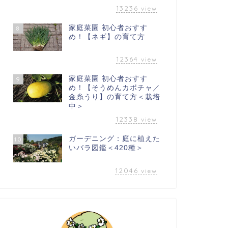
13236
view
家庭菜園 初心者おすす
8
め！【ネギ】の育て方
12364
view
家庭菜園 初心者おすす
9
め！【そうめんカボチャ／
金糸うり】の育て方＜栽培
中＞
12338
view
ガーデニング：庭に植えた
10
いバラ図鑑＜420種＞
12046
view