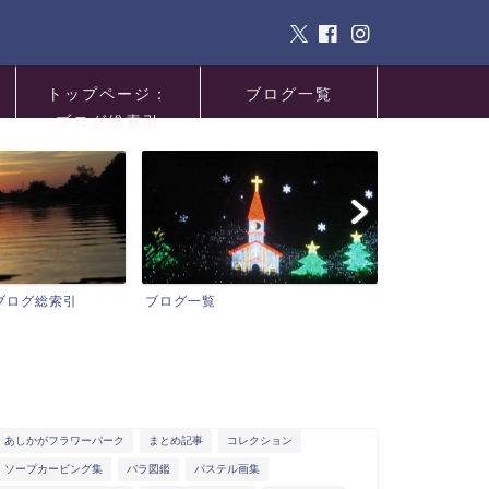
トップページ：
ブログ一覧
ブログ総索引
ブログ総索引
ブログ一覧
サイトマップ
あしかがフラワーパーク
まとめ記事
コレクション
ソープカービング集
バラ図鑑
パステル画集