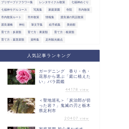
プリザーブドフラワー集
レンタサイクル散策
七福神めぐり
七福神モデルコース
写真集
家庭菜園
寺院
市内散策
市内散策ルート
市外散策
情報集
渡良瀬の民話散策
渡良瀬橋
神社
筆文字集
絵手紙集
美術館
育て方：多菜類
育て方：果菜類
育て方：根菜類
育て方：葉茎菜類
資料集
足利観光拠点
人気記事ランキング
ガーデニング 香り・色・
1
花形から選ぶ「庭に植えた
い」バラ図鑑
44178
view
＜聖地巡礼＞「炭治郎が切
2
った岩？」鬼滅の刃と栃木
県足利市
20407
view